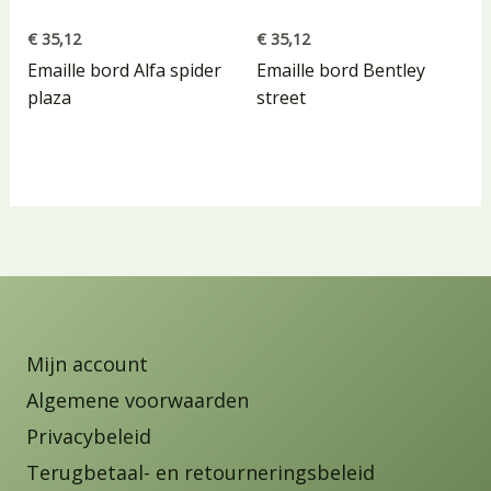
€
35,12
€
35,12
Emaille bord Alfa spider
Emaille bord Bentley
plaza
street
Mijn account
Algemene voorwaarden
Privacybeleid
Terugbetaal- en retourneringsbeleid