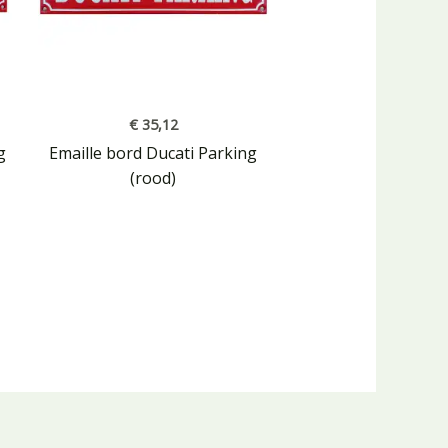
€
35,12
g
Emaille bord Ducati Parking
(rood)