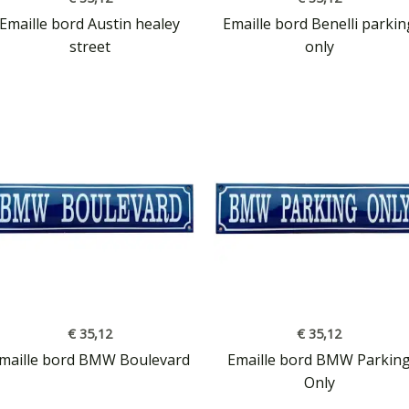
Emaille bord Austin healey
Emaille bord Benelli parkin
street
only
€
35,12
€
35,12
maille bord BMW Boulevard
Emaille bord BMW Parkin
Only