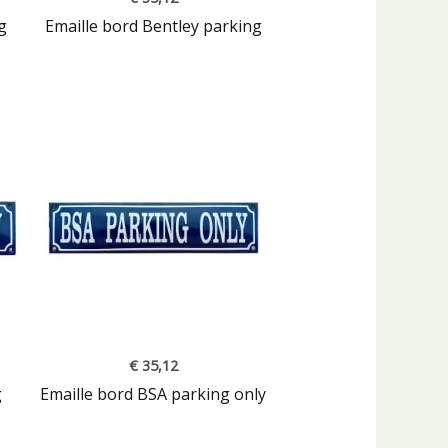
g
Emaille bord Bentley parking
€
35,12
g
Emaille bord BSA parking only