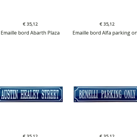
€
35,12
€
35,12
Emaille bord Abarth Plaza
Emaille bord Alfa parking on
€
35,12
€
35,12