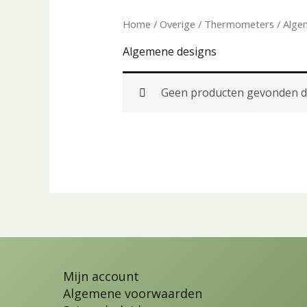
Home
/
Overige
/
Thermometers
/ Alge
Algemene designs
Geen producten gevonden die
Mijn account
Algemene voorwaarden