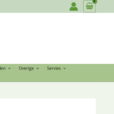
den
Overige
Servies