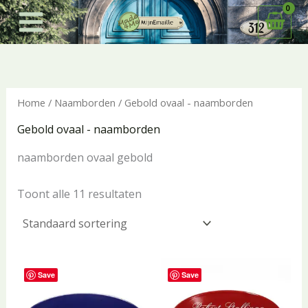
Ga
naar
de
inhoud
Home
/
Naamborden
/ Gebold ovaal - naamborden
Gebold ovaal - naamborden
naamborden ovaal gebold
Toont alle 11 resultaten
Save
Save