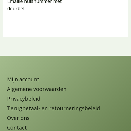
Emaille huisnummer met
deurbel
Mijn account
Algemene voorwaarden
Privacybeleid
Terugbetaal- en retourneringsbeleid
Over ons
Contact