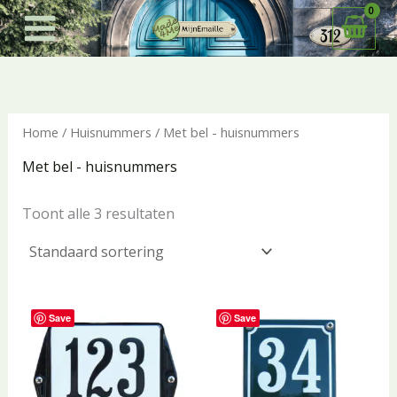
Ga
naar
de
inhoud
Home
/
Huisnummers
/ Met bel - huisnummers
Met bel - huisnummers
Toont alle 3 resultaten
Save
Save