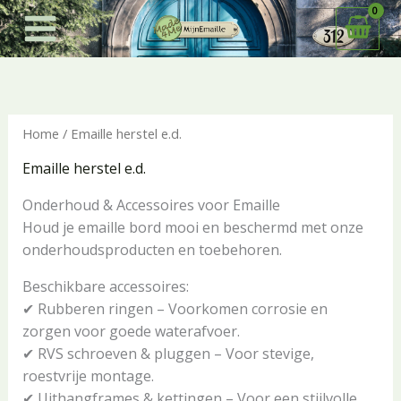
Ga
naar
de
inhoud
Home
/ Emaille herstel e.d.
Emaille herstel e.d.
Onderhoud & Accessoires voor Emaille
Houd je emaille bord mooi en beschermd met onze
onderhoudsproducten en toebehoren.
Beschikbare accessoires:
✔ Rubberen ringen – Voorkomen corrosie en
zorgen voor goede waterafvoer.
✔ RVS schroeven & pluggen – Voor stevige,
roestvrije montage.
✔ Uithangframes & kettingen – Voor een stijlvolle