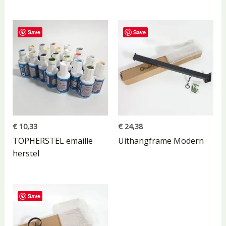
Save
Save
€
10,33
€
24,38
TOPHERSTEL emaille
Uithangframe Modern
herstel
Save