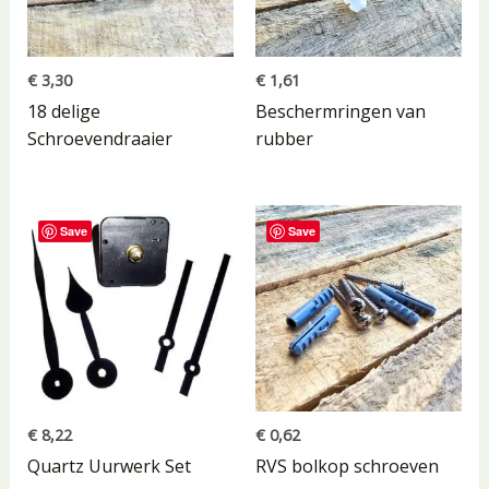
€
3,30
€
1,61
18 delige
Beschermringen van
Schroevendraaier
rubber
Save
Save
€
8,22
€
0,62
Quartz Uurwerk Set
RVS bolkop schroeven