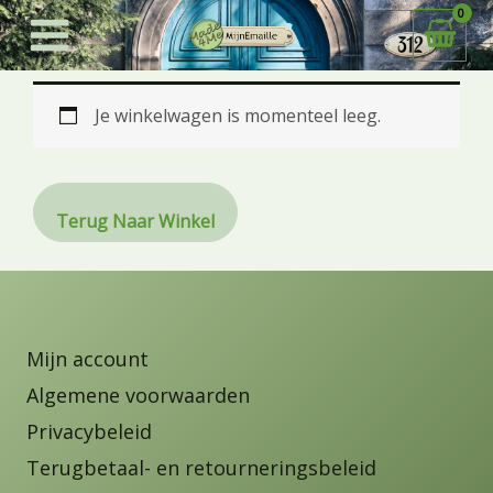
Ga
naar
de
inhoud
Je winkelwagen is momenteel leeg.
Terug Naar Winkel
Mijn account
Algemene voorwaarden
Privacybeleid
Terugbetaal- en retourneringsbeleid