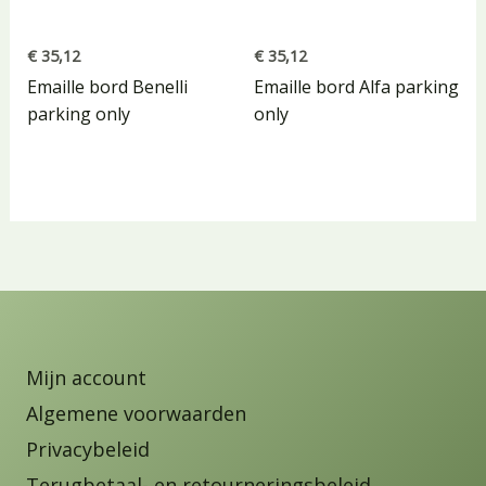
€
35,12
€
35,12
Emaille bord Benelli
Emaille bord Alfa parking
parking only
only
Mijn account
Algemene voorwaarden
Privacybeleid
Terugbetaal- en retourneringsbeleid