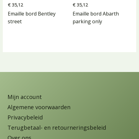
€
35,12
€
35,12
Emaille bord Bentley
Emaille bord Abarth
street
parking only
Mijn account
Algemene voorwaarden
Privacybeleid
Terugbetaal- en retourneringsbeleid
Over ons