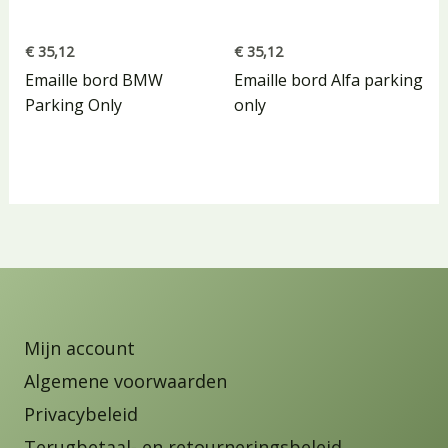
€
35,12
€
35,12
Emaille bord BMW
Emaille bord Alfa parking
Parking Only
only
Mijn account
Algemene voorwaarden
Privacybeleid
Terugbetaal- en retourneringsbeleid