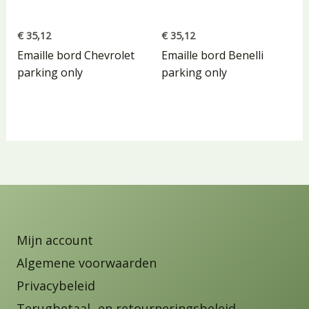
€
35,12
€
35,12
Emaille bord Chevrolet
Emaille bord Benelli
parking only
parking only
Mijn account
Algemene voorwaarden
Privacybeleid
Terugbetaal- en retourneringsbeleid