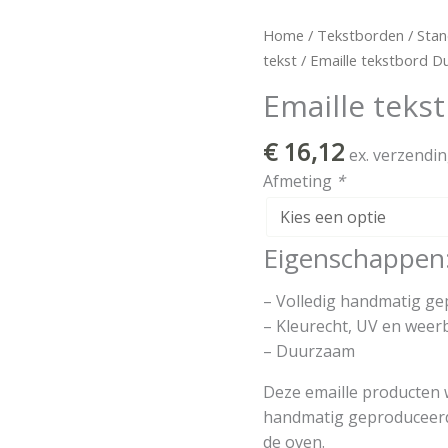
Emaille
Home
/
Tekstborden
/
Stan
tekstbord
tekst
/ Emaille tekstbord 
Duwen
Emaille tek
aantal
€
16,12
ex. verzendi
Afmeting
*
Eigenschappen
– Volledig handmatig g
– Kleurecht, UV en weer
– Duurzaam
Deze emaille producten 
handmatig geproduceerd 
de oven.