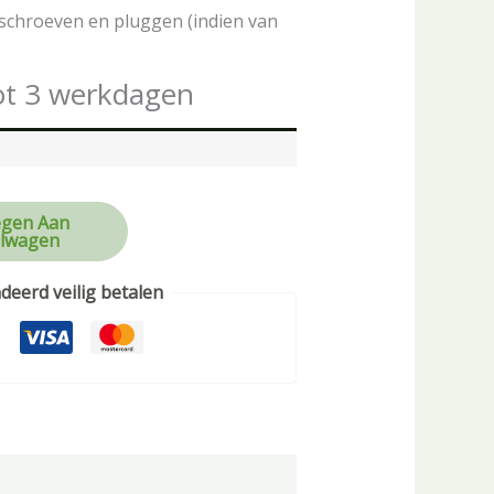
schroeven en pluggen (indien van
ot 3 werkdagen
gen Aan
lwagen
eerd veilig betalen