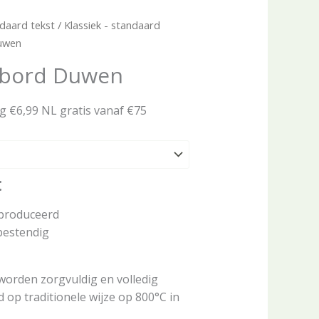
daard tekst
/
Klassiek - standaard
Duwen
stbord Duwen
ng €6,99 NL gratis vanaf €75
:
eproduceerd
bestendig
worden zorgvuldig en volledig
op traditionele wijze op 800°C in