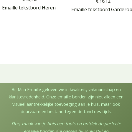
€
16,12
Emaille tekstbord Heren
Emaille tekstbord Gardero
Bij Mijn Emaille geloven we in kwaliteit, vakmanschap en
klanttevredenheid. Onze emaille borden zijn niet alleen een
visueel aantrekkelijke toevoeging aan je huis, maar ook
duurzaam en bestand tegen de tand des tijds.
Dus, maak van je huis een thuis en ontdek de perfecte
emaille borden die passen bij jouw stijl en