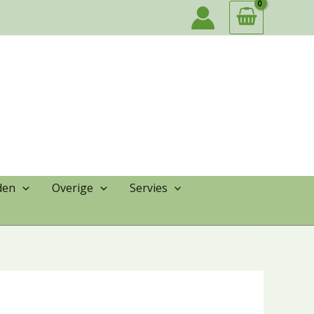
den
Overige
Servies