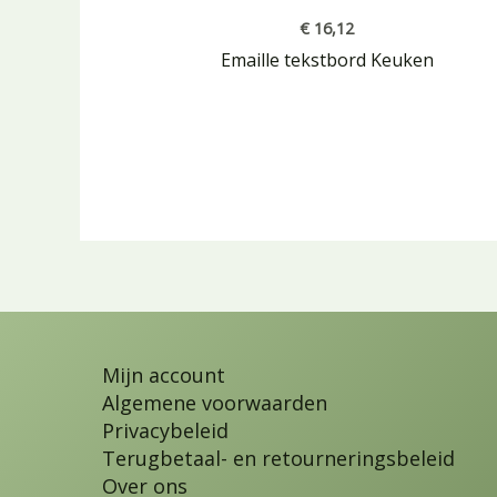
€
16,12
Emaille tekstbord Keuken
Mijn account
Algemene voorwaarden
Privacybeleid
Terugbetaal- en retourneringsbeleid
Over ons