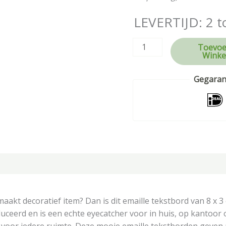
LEVERTIJD: 2 t
Toevoe
Winke
Gegarand
tie
kt decoratief item? Dan is dit emaille tekstbord van 8 x 3 c
uceerd en is een echte eyecatcher voor in huis, op kantoor o