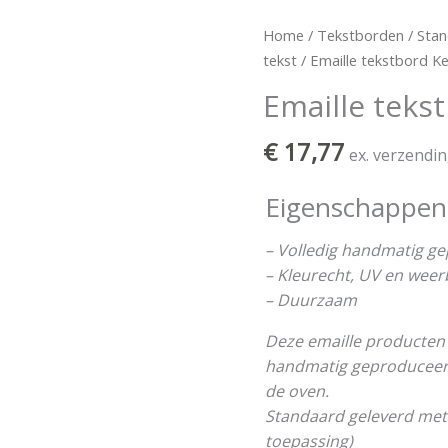
Emaille
Home
/
Tekstborden
/
Stan
tekstbord
tekst
/ Emaille tekstbord K
Kelder
Emaille teks
aantal
€
17,77
ex. verzendi
Eigenschappen
– Volledig handmatig g
– Kleurecht, UV en wee
– Duurzaam
Deze emaille producten 
handmatig geproduceerd 
de oven.
Standaard geleverd met
toepassing)