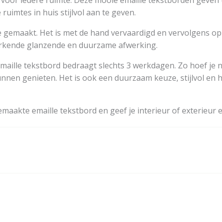
voor iedere ruimte. Deze mooie emaille tekstborden geven u
uimtes in huis stijlvol aan te geven.
jze gemaakt. Het is met de hand vervaardigd en vervolgens o
merkende glanzende en duurzame afwerking.
maille tekstbord bedraagt slechts 3 werkdagen. Zo hoef je n
nen genieten. Het is ook een duurzaam keuze, stijlvol en he
aakte emaille tekstbord en geef je interieur of exterieur e