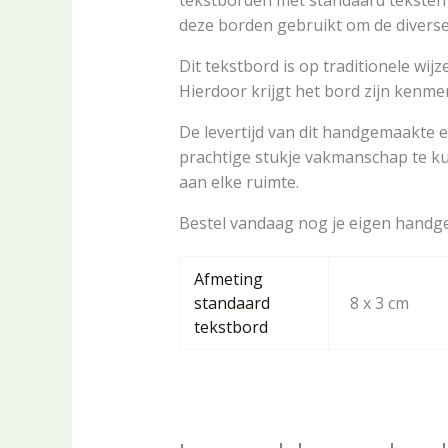
tekstborden met standaard teksten 
deze borden gebruikt om de diverse r
Dit tekstbord is op traditionele wi
Hierdoor krijgt het bord zijn ken
De levertijd van dit handgemaakte e
prachtige stukje vakmanschap te kun
aan elke ruimte.
Bestel vandaag nog je eigen handgem
Afmeting
standaard
8 x 3 cm
tekstbord