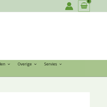
den
Overige
Servies