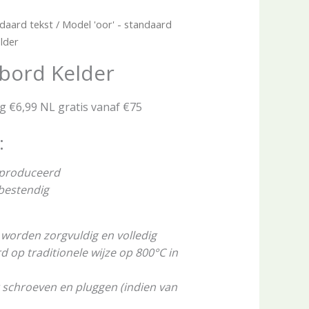
daard tekst
/
Model 'oor' - standaard
elder
tbord Kelder
ng €6,99 NL gratis vanaf €75
:
eproduceerd
rbestendig
worden zorgvuldig en volledig
op traditionele wijze op 800°C in
 schroeven en pluggen (indien van