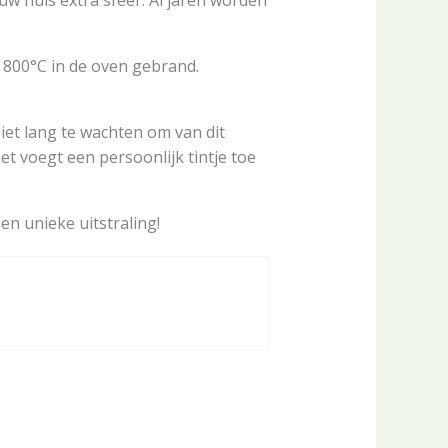
w huis extra sfeer. Al jaren worden
p 800°C in de oven gebrand.
iet lang te wachten om van dit
t voegt een persoonlijk tintje toe
en unieke uitstraling!