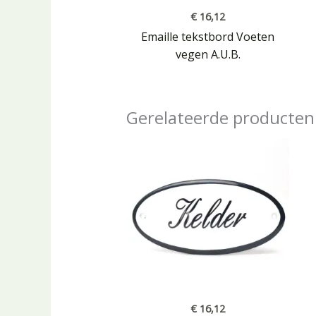
€
16,12
Emaille tekstbord Voeten
vegen A.U.B.
Gerelateerde producten
€
16,12