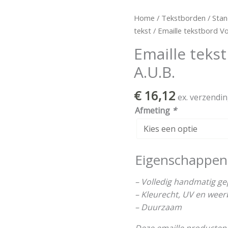
Emaille
Home
/
Tekstborden
/
Stan
tekstbord
tekst
/ Emaille tekstbord V
Voeten
Emaille teks
vegen
A.U.B.
A.U.B.
aantal
€
16,12
ex. verzendi
Afmeting
*
Eigenschappen
– Volledig handmatig g
– Kleurecht, UV en wee
– Duurzaam