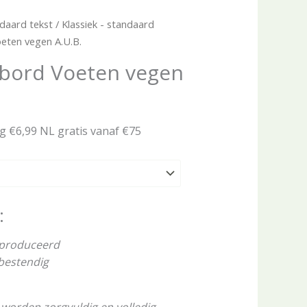
daard tekst
/
Klassiek - standaard
oeten vegen A.U.B.
tbord Voeten vegen
ng €6,99 NL gratis vanaf €75
:
eproduceerd
rbestendig