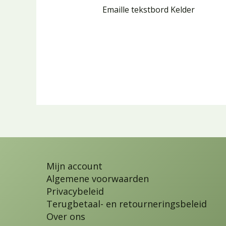
Emaille tekstbord Kelder
Mijn account
Algemene voorwaarden
Privacybeleid
Terugbetaal- en retourneringsbeleid
Over ons