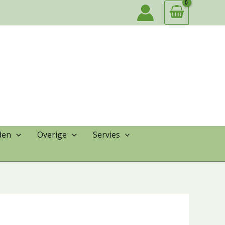
den
Overige
Servies