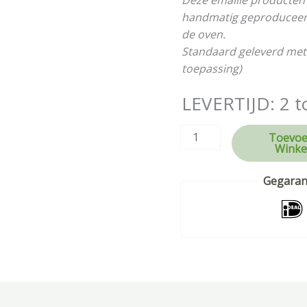
Deze emaille producten 
handmatig geproduceerd 
de oven.
Standaard geleverd met
toepassing)
LEVERTIJD: 2 t
Toevoe
Winke
Gegarand