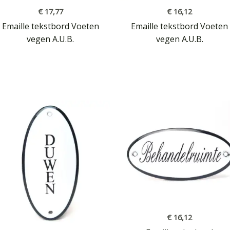
€
17,77
€
16,12
Emaille tekstbord Voeten
Emaille tekstbord Voeten
vegen A.U.B.
vegen A.U.B.
€
16,12