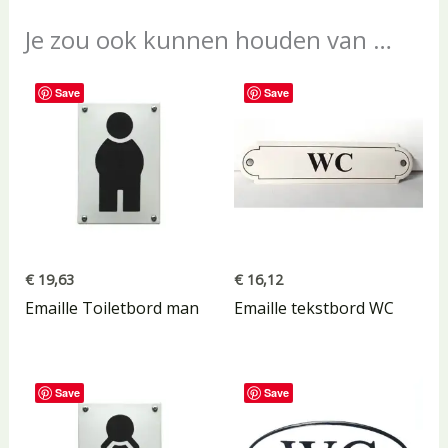
Je zou ook kunnen houden van …
Save
Save
€
19,63
€
16,12
Emaille Toiletbord man
Emaille tekstbord WC
Save
Save