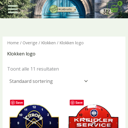
Ga
naar
de
inhoud
Home
/
Overige
/
Klokken
/ Klokken logo
Klokken logo
Toont alle 11 resultaten
Save
Save