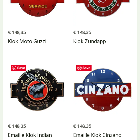
€
148,35
€
148,35
Klok Moto Guzzi
Klok Zundapp
Save
Save
€
148,35
€
148,35
Emaille Klok Indian
Emaille Klok Cinzano