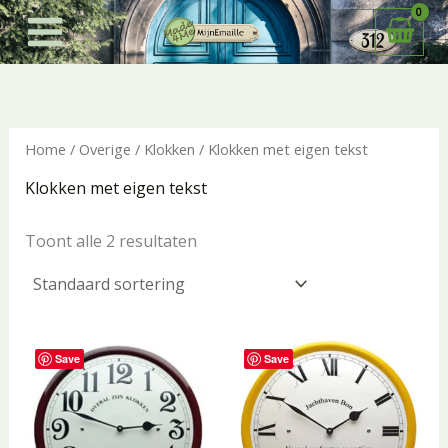
Ga
naar
de
inhoud
Home
/
Overige
/
Klokken
/ Klokken met eigen tekst
Klokken met eigen tekst
Toont alle 2 resultaten
Save
Save