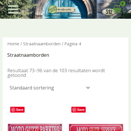
Ga
naar
de
inhoud
Home
/
Straatnaamborden
/ Pagina 4
Straatnaamborden
Resultaat 73–96 van de 103 resultaten wordt
getoond
Save
Save