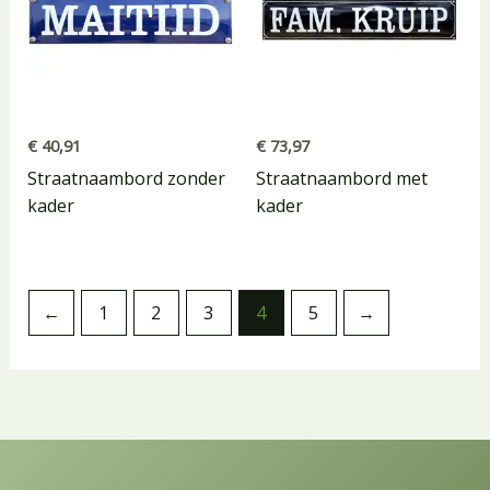
€
40,91
€
73,97
Straatnaambord zonder
Straatnaambord met
kader
kader
←
1
2
3
4
5
→