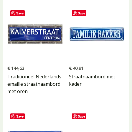
Save
Save
€
144,63
€
40,91
Traditioneel Nederlands
Straatnaambord met
emaille straatnaambord
kader
met oren
Save
Save