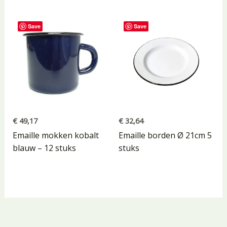
Save
Save
€
49,17
€
32,64
Emaille mokken kobalt
Emaille borden Ø 21cm 5
blauw – 12 stuks
stuks