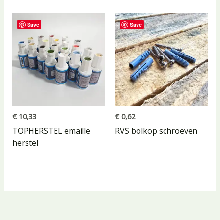
Save
Save
€
10,33
€
0,62
TOPHERSTEL emaille
RVS bolkop schroeven
herstel