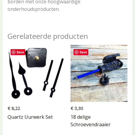
borden met onze hoogwaardige
onderhoudsproducten.
Gerelateerde producten
Save
Save
€
8,22
€
3,30
Quartz Uurwerk Set
18 delige
Schroevendraaier