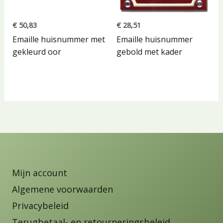
€
50,83
€
28,51
Emaille huisnummer met
Emaille huisnummer
gekleurd oor
gebold met kader
Mijn account
Algemene voorwaarden
Privacybeleid
Terugbetaal- en retourneringsbeleid