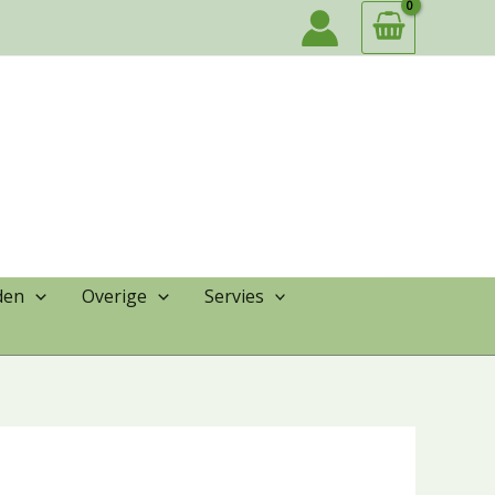
den
Overige
Servies