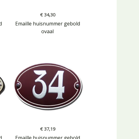
€
34,30
d
Emaille huisnummer gebold
ovaal
€
37,19
d
Emaille huisnummer gebold