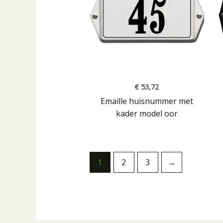
€
53,72
Emaille huisnummer met
kader model oor
1
2
3
→