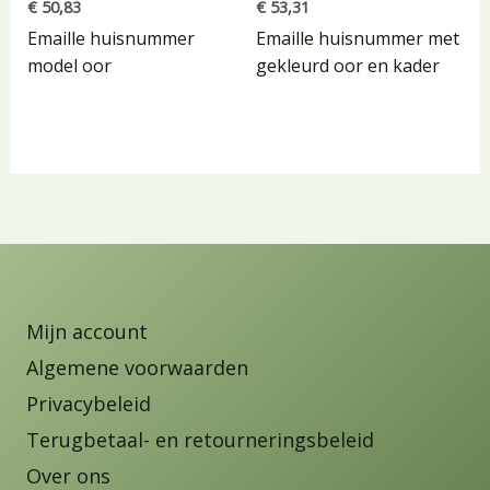
€
50,83
€
53,31
Emaille huisnummer
Emaille huisnummer met
model oor
gekleurd oor en kader
Mijn account
Algemene voorwaarden
Privacybeleid
Terugbetaal- en retourneringsbeleid
Over ons