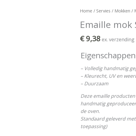
Emaille
Home
/
Servies
/
Mokken
/
mok
Emaille mok
SOLEX
aantal
€
9,38
ex. verzending
Eigenschappen
– Volledig handmatig g
– Kleurecht, UV en wee
– Duurzaam
Deze emaille producten 
handmatig geproduceerd 
de oven.
Standaard geleverd met
toepassing)