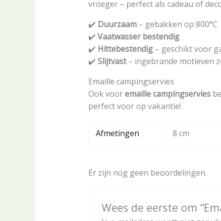
vroeger – perfect als cadeau of deco
✔️
Duurzaam
– gebakken op 800°C
✔️
Vaatwasser bestendig
✔️
Hittebestendig
– geschikt voor ga
✔️
Slijtvast
– ingebrande motieven z
Emaille campingservies
Ook voor
emaille campingservies
be
perfect voor op vakantie!
Afmetingen
8 cm
Er zijn nog geen beoordelingen.
Wees de eerste om “Ema