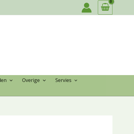
den
Overige
Servies