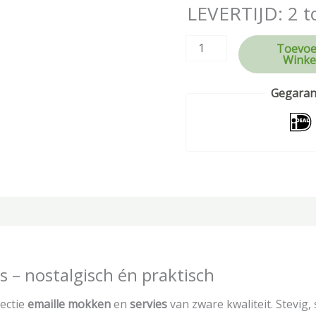
LEVERTIJD: 2 t
Toevoe
Winke
Gegarand
tie
Beoordelingen (0)
s – nostalgisch én praktisch
lectie
emaille mokken
en
servies
van zware kwaliteit. Stevig,