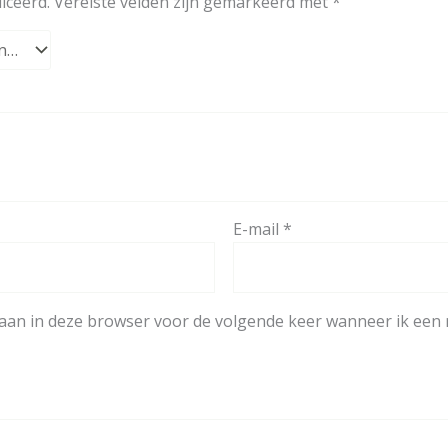
iceerd.
Vereiste velden zijn gemarkeerd met
*
E-mail
*
laan in deze browser voor de volgende keer wanneer ik een r