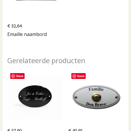
€
32,64
Emaille naambord
Gerelateerde producten
Save
Save
€
37,60
€
40,91