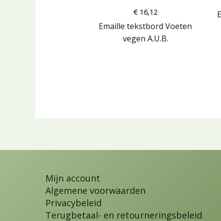
€
16,12
Emaille tekstbord Voeten
vegen A.U.B.
Mijn account
Algemene voorwaarden
Privacybeleid
Terugbetaal- en retourneringsbeleid