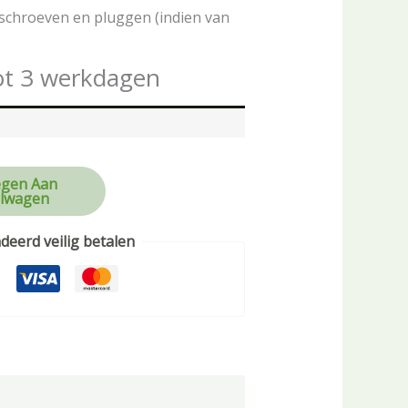
schroeven en pluggen (indien van
ot 3 werkdagen
gen Aan
lwagen
eerd veilig betalen