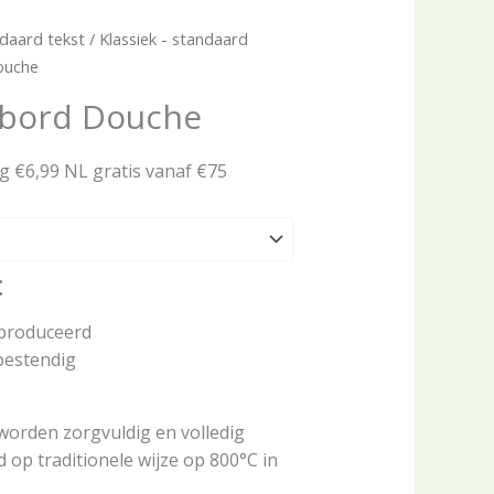
daard tekst
/
Klassiek - standaard
ouche
tbord Douche
ng €6,99 NL gratis vanaf €75
:
eproduceerd
bestendig
worden zorgvuldig en volledig
op traditionele wijze op 800°C in