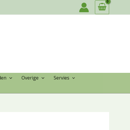
den
Overige
Servies