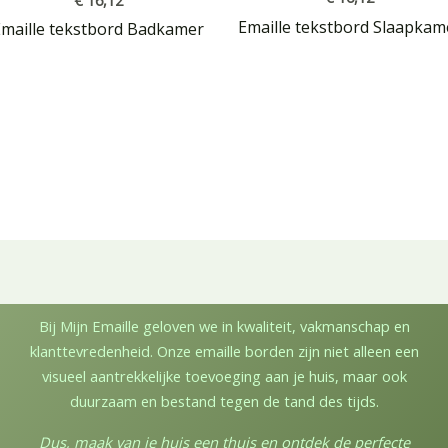
€
16,12
Emaille tekstbord Slaapkam
Emaille tekstbord Badkamer
Bij Mijn Emaille geloven we in kwaliteit, vakmanschap en
klanttevredenheid. Onze emaille borden zijn niet alleen een
visueel aantrekkelijke toevoeging aan je huis, maar ook
duurzaam en bestand tegen de tand des tijds.
Dus, maak van je huis een thuis en ontdek de perfecte