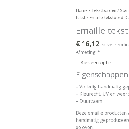
Emaille
Home
/
Tekstborden
/
Stan
tekstbord
tekst
/ Emaille tekstbord D
Douche
Emaille teks
aantal
€
16,12
ex. verzendi
Afmeting
*
Eigenschappen
– Volledig handmatig g
– Kleurecht, UV en weer
– Duurzaam
Deze emaille producten 
handmatig geproduceerd 
de oven.