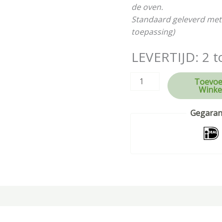
de oven.
Standaard geleverd met
toepassing)
LEVERTIJD: 2 t
Toevoe
Winke
Gegarand
tie