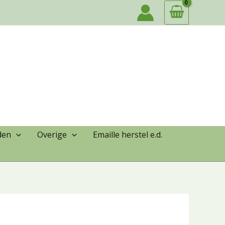
den
Overige
Emaille herstel e.d.