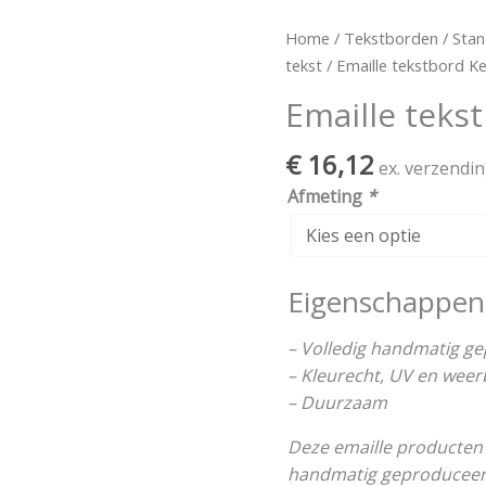
Emaille
Home
/
Tekstborden
/
Stan
tekstbord
tekst
/ Emaille tekstbord K
Keuken
Emaille teks
aantal
€
16,12
ex. verzendi
Afmeting
*
Eigenschappen
– Volledig handmatig g
– Kleurecht, UV en wee
– Duurzaam
Deze emaille producten 
handmatig geproduceerd 