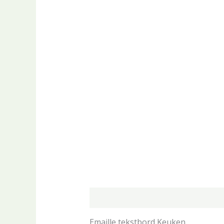
Beschrijving
Aanvullende informa
Emaille tekstbord Keuken