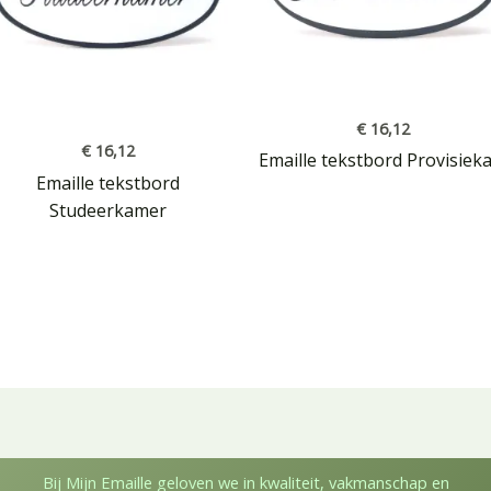
€
16,12
€
16,12
Emaille tekstbord Provisiek
Emaille tekstbord
Studeerkamer
Bij Mijn Emaille geloven we in kwaliteit, vakmanschap en