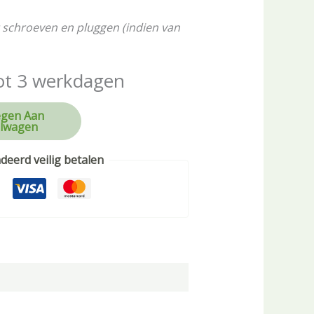
 schroeven en pluggen (indien van
ot 3 werkdagen
gen Aan
lwagen
eerd veilig betalen