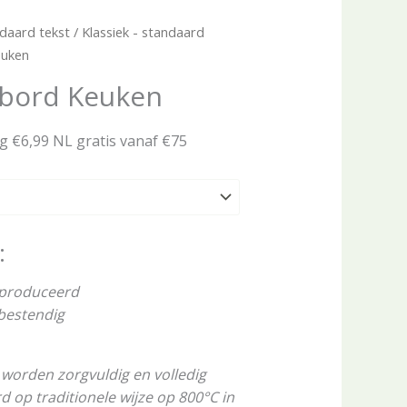
daard tekst
/
Klassiek - standaard
euken
tbord Keuken
ng €6,99 NL gratis vanaf €75
:
eproduceerd
rbestendig
worden zorgvuldig en volledig
op traditionele wijze op 800°C in