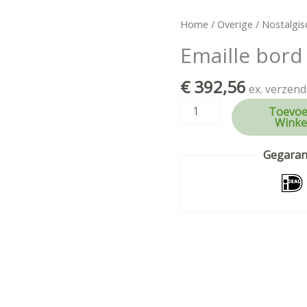
Emaille
Home
/
Overige
/
Nostalgis
bord
Emaille bord
Yacco
Huile
€
392,56
ex. verzend
aantal
Toevoe
Winke
Gegarand