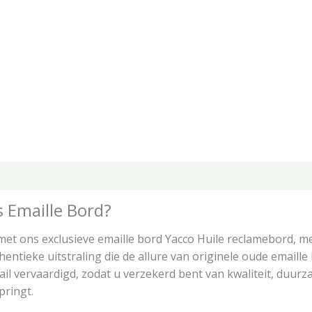
tie
Beoordelingen (0)
 Emaille Bord?
met ons exclusieve emaille bord Yacco Huile reclamebord, m
entieke uitstraling die de allure van originele oude emaille 
il vervaardigd, zodat u verzekerd bent van kwaliteit, duurz
pringt.