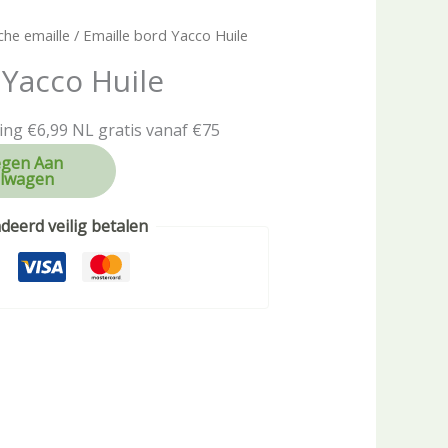
che emaille
/ Emaille bord Yacco Huile
 Yacco Huile
ing €6,99 NL gratis vanaf €75
gen Aan
lwagen
eerd veilig betalen