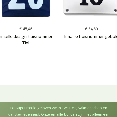
€
45,45
€
34,30
Emaille design huisnummer
Emaille huisnummer gebol
Tiel
Bij Mijn Emaille geloven we in kwaliteit, vakmanschap en
klanttevredenheid. Onze emaille borden zijn niet alleen een