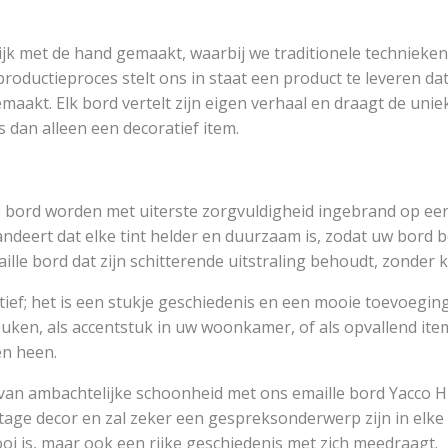
ijk met de hand gemaakt, waarbij we traditionele techniek
productieproces stelt ons in staat een product te leveren dat
emaakt. Elk bord vertelt zijn eigen verhaal en draagt de uni
dan alleen een decoratief item.
le bord worden met uiterste zorgvuldigheid ingebrand op 
deert dat elke tint helder en duurzaam is, zodat uw bord b
aille bord dat zijn schitterende uitstraling behoudt, zonder
atief; het is een stukje geschiedenis en een mooie toevoeging
euken, als accentstuk in uw woonkamer, of als opvallend ite
en heen.
van ambachtelijke schoonheid met ons emaille bord Yacco Hu
ntage decor en zal zeker een gespreksonderwerp zijn in elk
ooi is, maar ook een rijke geschiedenis met zich meedraagt.