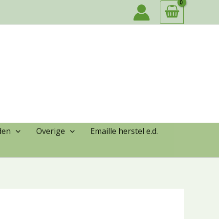
den
Overige
Emaille herstel e.d.