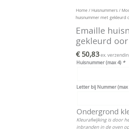
Emaille
Home
/
Huisnummers
/
Mod
huisnummer
huisnummer met gekleurd 
met
Emaille hui
gekleurd
gekleurd oor
oor
aantal
€
50,83
ex. verzendi
Huisnummer (max 4)
*
Letter bij Nummer (max 
Ondergrond kl
Kleurafwijking is door 
inbranden in de oven op 8