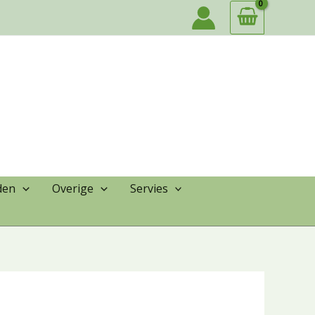
den
Overige
Servies