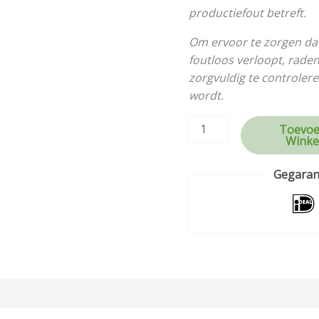
productiefout betreft.
Om ervoor te zorgen da
foutloos verloopt, rade
zorgvuldig te controlere
wordt.
Toevoe
Winke
Gegarand
tie