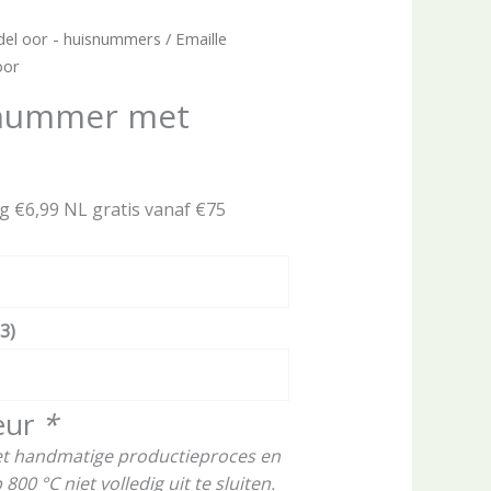
el oor - huisnummers
/ Emaille
oor
snummer met
ng €6,99 NL gratis vanaf €75
3)
eur
*
het handmatige productieproces en
00 °C niet volledig uit te sluiten.