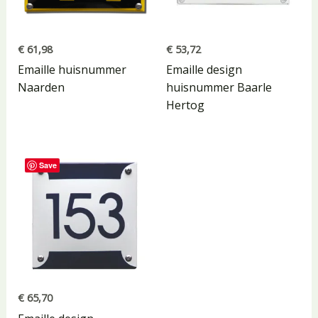
€
61,98
€
53,72
Emaille huisnummer
Emaille design
Naarden
huisnummer Baarle
Hertog
Save
€
65,70