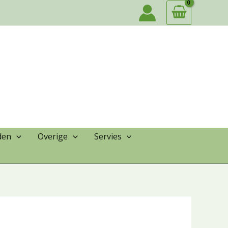
den
Overige
Servies