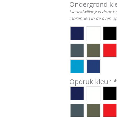
Ondergrond kl
Kleurafwijking is door 
inbranden in de oven op 8
Opdruk kleur
*