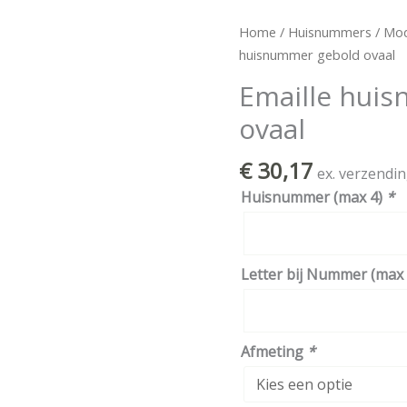
Emaille
Home
/
Huisnummers
/
Mod
huisnummer
huisnummer gebold ovaal
gebold
Emaille hui
ovaal
ovaal
aantal
€
30,17
ex. verzendi
Huisnummer (max 4)
*
Letter bij Nummer (max 
Afmeting
*