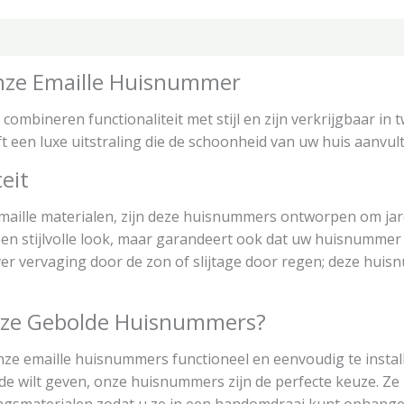
tie
nze Emaille Huisnummer
mbineren functionaliteit met stijl en zijn verkrijgbaar in t
 een luxe uitstraling die de schoonheid van uw huis aanvult
eit
ille materialen, zijn deze huisnummers ontworpen om jar
een stijlvolle look, maar garandeert ook dat uw huisnummer
r vervaging door de zon of slijtage door regen; deze huisnu
ze Gebolde Huisnummers?
 onze emaille huisnummers functioneel en eenvoudig te insta
 wilt geven, onze huisnummers zijn de perfecte keuze. Ze z
gsmaterialen zodat u ze in een handomdraai kunt ophange