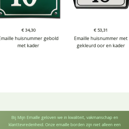
€
34,30
€
53,31
Emaille huisnummer gebold
Emaille huisnummer met
met kader
gekleurd oor en kader
Bij Mijn Emaille geloven we in kwaliteit, vakmanschap en
klanttevredenheid. Onze emaille borden zijn niet alleen een