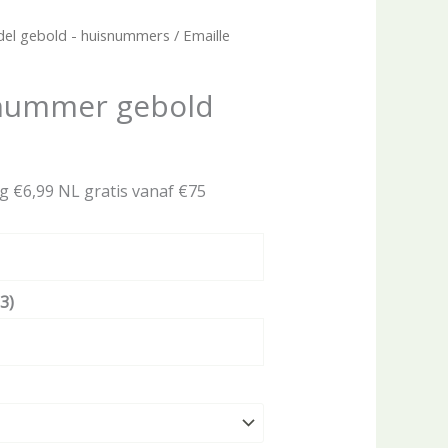
el gebold - huisnummers
/ Emaille
snummer gebold
ng €6,99 NL gratis vanaf €75
3)