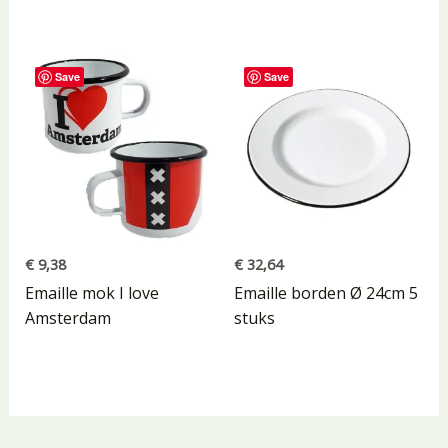
Save
Save
€
9,38
€
32,64
Emaille mok I love
Emaille borden Ø 24cm 5
Amsterdam
stuks