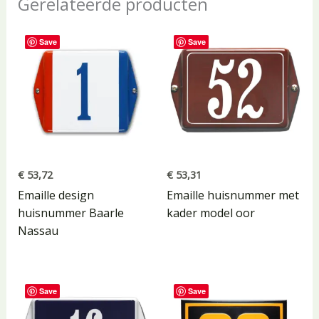
Gerelateerde producten
Save
Save
€
53,72
€
53,31
Emaille design
Emaille huisnummer met
huisnummer Baarle
kader model oor
Nassau
Save
Save