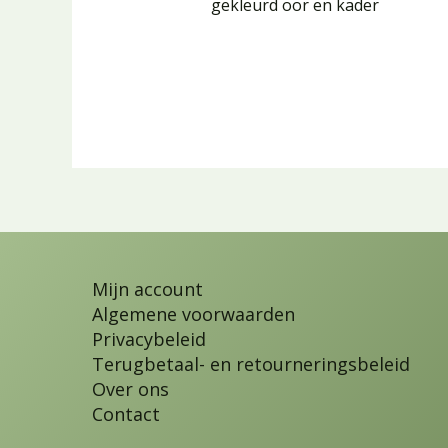
gekleurd oor en kader
Mijn account
Algemene voorwaarden
Privacybeleid
Terugbetaal- en retourneringsbeleid
Over ons
Contact