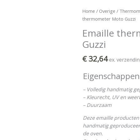
Emaille
Home
/
Overige
/
Thermom
thermometer
thermometer Moto Guzzi
Moto
Emaille the
Guzzi
Guzzi
aantal
€
32,64
ex. verzendi
Eigenschappen
– Volledig handmatig g
– Kleurecht, UV en wee
– Duurzaam
Deze emaille producten 
handmatig geproduceerd 
de oven.