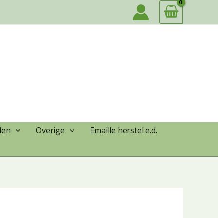
den
Overige
Emaille herstel e.d.