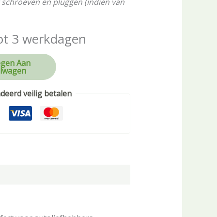
 schroeven en pluggen (indien van
ot 3 werkdagen
gen Aan
lwagen
eerd veilig betalen