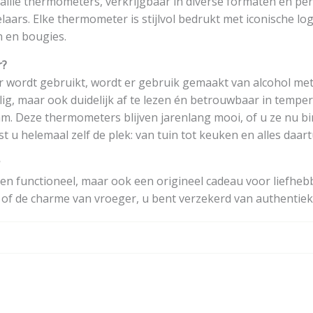
aille thermometers, verkrijgbaar in diverse formaten en per
rs. Elke thermometer is stijlvol bedrukt met iconische logo
 en bougies.
r?
wordt gebruikt, wordt er gebruik gemaakt van alcohol met 
ilig, maar ook duidelijk af te lezen én betrouwbaar in temp
am. Deze thermometers blijven jarenlang mooi, of u ze nu b
st u helemaal zelf de plek: van tuin tot keuken en alles daar
een functioneel, maar ook een origineel cadeau voor liefhebb
of de charme van vroeger, u bent verzekerd van authentieke