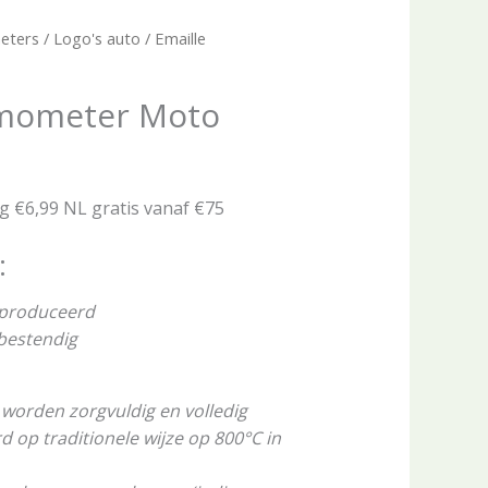
eters
/
Logo's auto
/ Emaille
rmometer Moto
ng €6,99 NL gratis vanaf €75
:
eproduceerd
rbestendig
worden zorgvuldig en volledig
op traditionele wijze op 800°C in