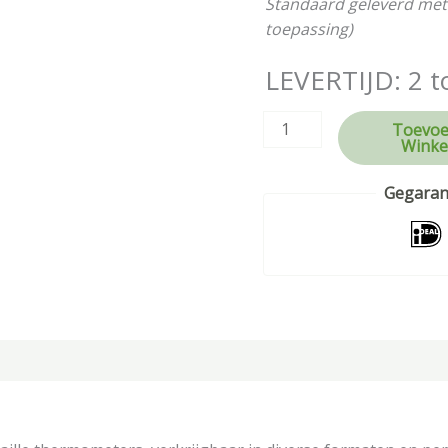
Standaard geleverd met
toepassing)
LEVERTIJD: 2 t
Toevoe
Winke
Gegarand
tie
Beoordelingen (0)