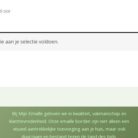
l oor
 aan je selectie voldoen.
Bij Mijn Emaille geloven we in kwaliteit, vakmanschap en
klanttevredenheid. Onze emaille borden zijn niet alleen een
visueel aantrekkelijke toevoeging aan je huis, maar ook
duurzaam en bestand tegen de tand des tijds.