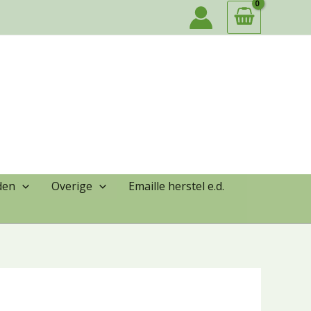
den
Overige
Emaille herstel e.d.