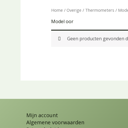
Home
/
Overige
/
Thermometers
/ Mode
Model oor
Geen producten gevonden die
Mijn account
Algemene voorwaarden