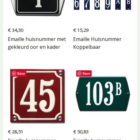
€
34,30
€
15,29
Emaille huisnummer met
Emaille Huisnummer
gekleurd oor en kader
Koppelbaar
Save
Save
€
28,51
€
50,83