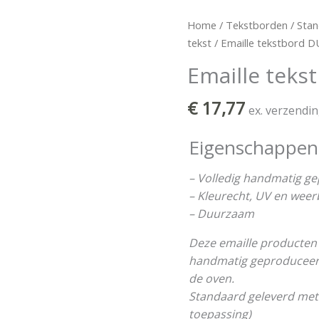
Emaille
Home
/
Tekstborden
/
Stan
tekstbord
tekst
/ Emaille tekstbord
DUWEN
Emaille tek
aantal
€
17,77
ex. verzendi
Eigenschappen
– Volledig handmatig g
– Kleurecht, UV en wee
– Duurzaam
Deze emaille producten 
handmatig geproduceerd 
de oven.
Standaard geleverd met
toepassing)