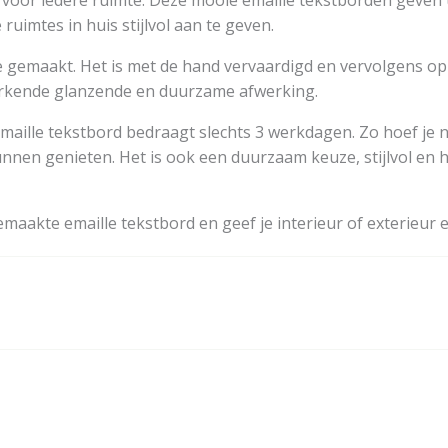
voor iedere ruimte. Deze mooie emaille tekstborden geven u
uimtes in huis stijlvol aan te geven.
jze gemaakt. Het is met de hand vervaardigd en vervolgens o
merkende glanzende en duurzame afwerking.
maille tekstbord bedraagt slechts 3 werkdagen. Zo hoef je n
nen genieten. Het is ook een duurzaam keuze, stijlvol en he
aakte emaille tekstbord en geef je interieur of exterieur e