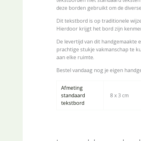
tekstborden met standaard teksten 
deze borden gebruikt om de diverse r
Dit tekstbord is op traditionele wi
Hierdoor krijgt het bord zijn ken
De levertijd van dit handgemaakte e
prachtige stukje vakmanschap te kun
aan elke ruimte.
Bestel vandaag nog je eigen handgem
Afmeting
standaard
8 x 3 cm
tekstbord