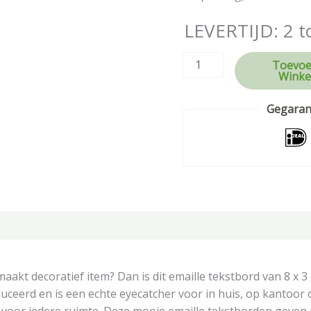
LEVERTIJD: 2 t
Toevoe
Winke
Gegarand
tie
kt decoratief item? Dan is dit emaille tekstbord van 8 x 3 c
uceerd en is een echte eyecatcher voor in huis, op kantoor o