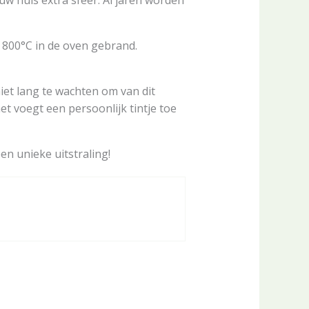
w huis extra sfeer. Al jaren worden
p 800°C in de oven gebrand.
iet lang te wachten om van dit
t voegt een persoonlijk tintje toe
en unieke uitstraling!