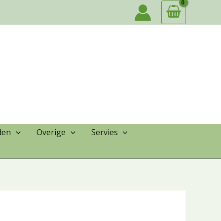
den
Overige
Servies