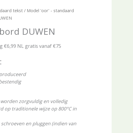
daard tekst
/
Model 'oor' - standaard
 DUWEN
stbord DUWEN
ng €6,99 NL gratis vanaf €75
:
eproduceerd
rbestendig
worden zorgvuldig en volledig
op traditionele wijze op 800°C in
 schroeven en pluggen (indien van