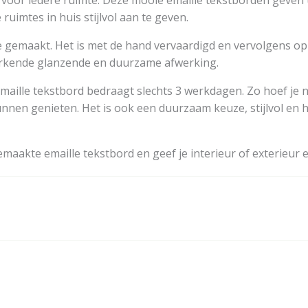
voor iedere ruimte. Deze mooie emaille tekstborden geven u
uimtes in huis stijlvol aan te geven.
jze gemaakt. Het is met de hand vervaardigd en vervolgens o
merkende glanzende en duurzame afwerking.
maille tekstbord bedraagt slechts 3 werkdagen. Zo hoef je n
nen genieten. Het is ook een duurzaam keuze, stijlvol en he
aakte emaille tekstbord en geef je interieur of exterieur e