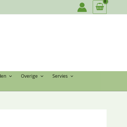
den
Overige
Servies