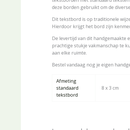
tekstborden met standaard teksten 
deze borden gebruikt om de diverse r
Dit tekstbord is op traditionele wi
Hierdoor krijgt het bord zijn ken
De levertijd van dit handgemaakte e
prachtige stukje vakmanschap te kun
aan elke ruimte.
Bestel vandaag nog je eigen handgem
Afmeting
standaard
8 x 3 cm
tekstbord