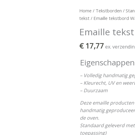
Emaille
Home
/
Tekstborden
/
Stan
tekstbord
tekst
/ Emaille tekstbord 
Wachtkamer
Emaille tek
aantal
€
17,77
ex. verzendi
Eigenschappen
– Volledig handmatig g
– Kleurecht, UV en wee
– Duurzaam
Deze emaille producten 
handmatig geproduceerd 
de oven.
Standaard geleverd met
toepassing)