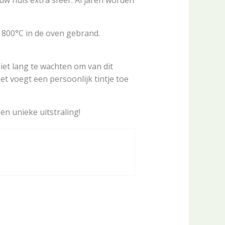
w huis extra sfeer. Al jaren worden
p 800°C in de oven gebrand.
iet lang te wachten om van dit
t voegt een persoonlijk tintje toe
en unieke uitstraling!