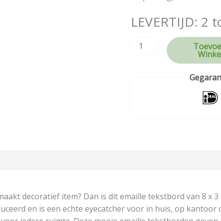
LEVERTIJD: 2 t
Toevoe
Winke
Gegarand
tie
kt decoratief item? Dan is dit emaille tekstbord van 8 x 3 c
uceerd en is een echte eyecatcher voor in huis, op kantoor o