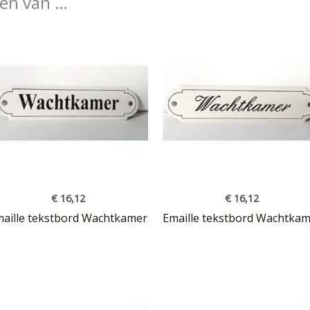
en van …
€
16,12
€
16,12
aille tekstbord Wachtkamer
Emaille tekstbord Wachtka