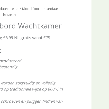
daard tekst
/
Model 'oor' - standaard
Wachtkamer
stbord Wachtkamer
ng €6,99 NL gratis vanaf €75
:
eproduceerd
rbestendig
worden zorgvuldig en volledig
op traditionele wijze op 800°C in
 schroeven en pluggen (indien van