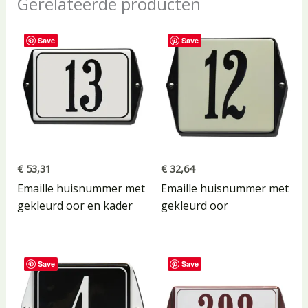
Gerelateerde producten
Save
Save
€
53,31
€
32,64
Emaille huisnummer met
Emaille huisnummer met
gekleurd oor en kader
gekleurd oor
Save
Save