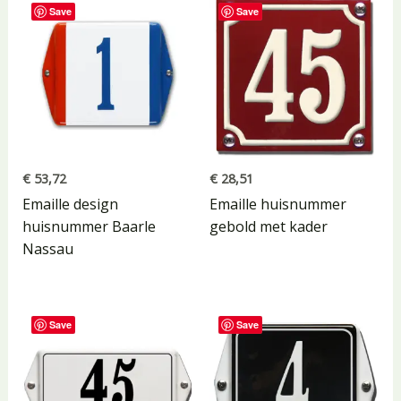
Save
Save
€
53,72
€
28,51
Emaille design
Emaille huisnummer
huisnummer Baarle
gebold met kader
Nassau
Save
Save